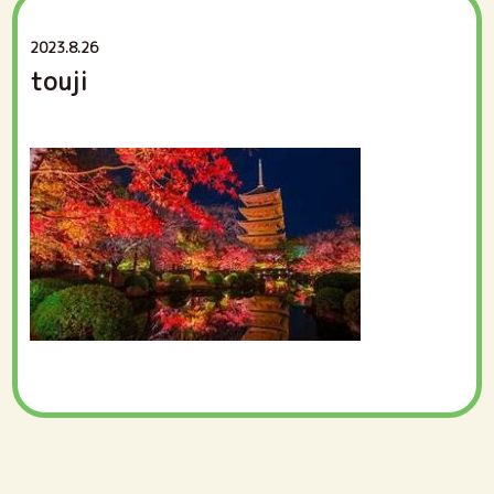
2023.8.26
touji